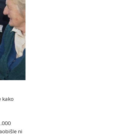
e kako
2.000
aobišle ni