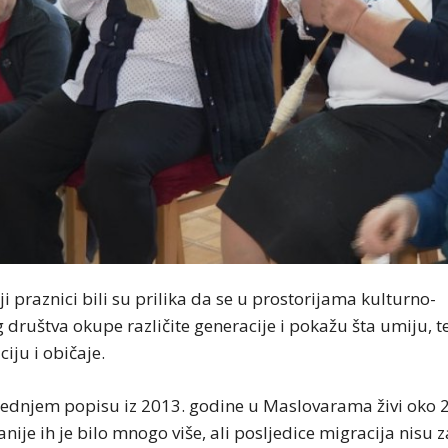
 praznici bili su prilika da se u prostorijama kulturno-
 društva okupe različite generacije i pokažu šta umiju, t
ciju i običaje.
ednjem popisu iz 2013. godine u Maslovarama živi oko 
nije ih je bilo mnogo više, ali posljedice migracija nisu z