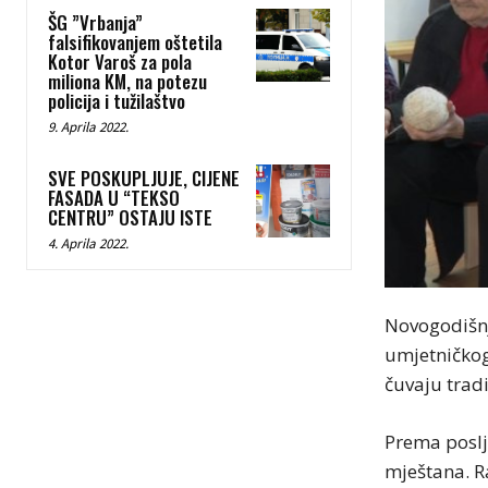
ŠG ”Vrbanja”
falsifikovanjem oštetila
Kotor Varoš za pola
miliona KM, na potezu
policija i tužilaštvo
9. Aprila 2022.
SVE POSKUPLJUJE, CIJENE
FASADA U “TEKSO
CENTRU” OSTAJU ISTE
4. Aprila 2022.
Novogodišnji
umjetničkog
čuvaju tradi
Prema poslj
mještana. Ra