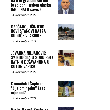
Da li bi građani BiH bili
bezbjedniji nakon ulaska
BiH u NATO savez?
14. Novembra 2022.
OBEĆANO, UČINJENO –
NOVI STANOVI RAJ ZA
BUDUĆE VLASNIKE
14. Novembra 2022.
JOVANKA MILJANOVIĆ
SVJEDOČILA U SUDU BiH O
RATNIM DEŠAVANJIMA U
KOTOR VAROŠU
14. Novembra 2022.
Glamočak i Čupić na
”bijelom hljebu” šest
mjeseci?
14. Novembra 2022.
Darko Momić: Svako sa