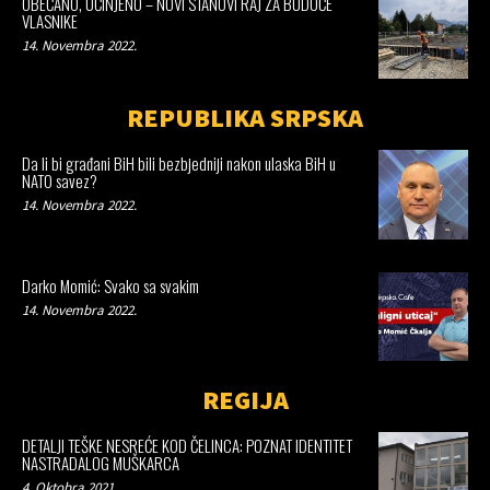
OBEĆANO, UČINJENO – NOVI STANOVI RAJ ZA BUDUĆE
VLASNIKE
14. Novembra 2022.
REPUBLIKA SRPSKA
Da li bi građani BiH bili bezbjedniji nakon ulaska BiH u
NATO savez?
14. Novembra 2022.
Darko Momić: Svako sa svakim
14. Novembra 2022.
REGIJA
DETALJI TEŠKE NESREĆE KOD ČELINCA: POZNAT IDENTITET
NASTRADALOG MUŠKARCA
4. Oktobra 2021.