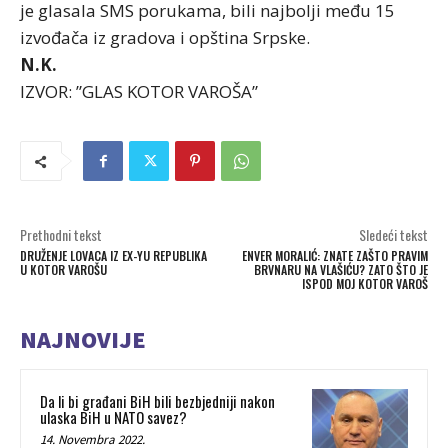
je glasala SMS porukama, bili najbolji među 15
izvođača iz gradova i opština Srpske.
N.K.
IZVOR: ”GLAS KOTOR VAROŠA”
Prethodni tekst
Sledeći tekst
DRUŽENJE LOVACA IZ EX-YU REPUBLIKA
ENVER MORALIĆ: ZNATE ZAŠTO PRAVIM
U KOTOR VAROŠU
BRVNARU NA VLAŠIĆU? ZATO ŠTO JE
ISPOD MOJ KOTOR VAROŠ
NAJNOVIJE
Da li bi građani BiH bili bezbjedniji nakon
ulaska BiH u NATO savez?
14. Novembra 2022.