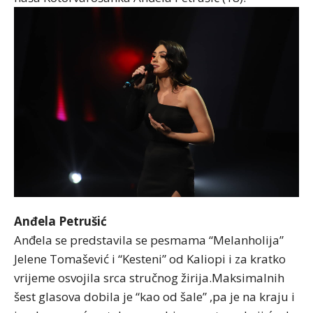
Anđela Petrušić
Anđela se predstavila se pesmama “Melanholija”
Jelene Tomašević i “Kesteni” od Kaliopi i za kratko
vrijeme osvojila srca stručnog žirija.Maksimalnih
šest glasova dobila je “kao od šale” ,pa je na kraju i