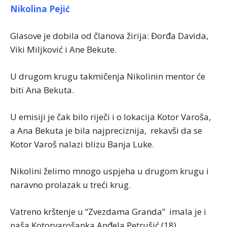
Nikolina Pejić
Glasove je dobila od članova žirija: Đorđa Davida,
Viki Miljković i Ane Bekute.
U drugom krugu takmičenja Nikolinin mentor će
biti Ana Bekuta.
U emisiji je čak bilo riječi i o lokacija Kotor Varoša,
a Ana Bekuta je bila najpreciznija, rekavši da se
Kotor Varoš nalazi blizu Banja Luke.
Nikolini želimo mnogo uspjeha u drugom krugu i
naravno prolazak u treći krug.
Vatreno krštenje u “Zvezdama Granda” imala je i
naša Kotorvarošanka Anđela Petrušić (18).