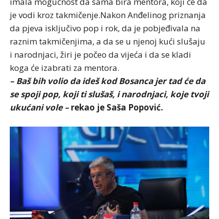
imala mogućnost da sama bira mentora, koji će da
je vodi kroz takmičenje.Nakon Anđelinog priznanja
da pjeva isključivo pop i rok, da je pobjeđivala na
raznim takmičenjima, a da se u njenoj kući slušaju
i narodnjaci, žiri je počeo da vijeća i da se kladi
koga će izabrati za mentora.
– Baš bih volio da ideš kod Bosanca jer tad će da
se spoji pop, koji ti slušaš, i narodnjaci, koje tvoji
ukućani vole –
rekao je Saša Popović.