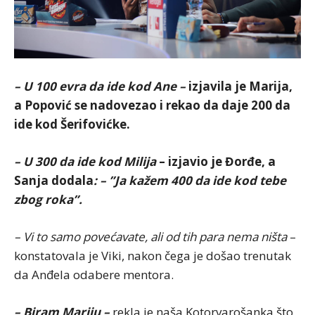
– U 100 evra da ide kod Ane –
izjavila je Marija,
a Popović se nadovezao i rekao da daje 200 da
ide kod Šerifovićke.
– U 300 da ide kod Milija
– izjavio je Đorđe, a
Sanja dodala
: – ”Ja kažem 400 da ide kod tebe
zbog roka”.
– Vi to samo povećavate, ali od tih para nema ništa
–
konstatovala je Viki, nakon čega je došao trenutak
da Anđela odabere mentora.
– Biram Mariju –
rekla je naša Kotorvarošanka što