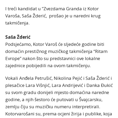
I treći kandidat u ”Zvezdama Granda iz Kotor
Varoša, Saša Žderić, prošao je u naredni krug
takmičenja.
Saša Žderić
Podsjećamo, Kotor Varoš će sljedeće godine biti
domaćin prestižnog muzičkog takmičenja “Ritam
Evrope” nakon što su predstavnici ove lokalne
zajednice pobijedili na ovom takmičenju.
Vokali Anđela Petrušić, Nikolina Pejić i Saša Žderić i
plesačice Lara Višnjić, Lara Andrijević i Danka Đukić
su svom gradu donijeli mjesto domaćina naredne
godine, a njih šestoro će putovati u Švajcarsku,
zemlju čiju su muzičku numeru interpretirali.
Kotorvarošani su, prema ocjeni žirija i publike, koja