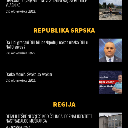
OBEĆANO, UČINJENO – NOVI STANOVI RAJ ZA BUDUĆE
VLASNIKE
14. Novembra 2022.
REPUBLIKA SRPSKA
Da li bi građani BiH bili bezbjedniji nakon ulaska BiH u
NATO savez?
14. Novembra 2022.
Darko Momić: Svako sa svakim
14. Novembra 2022.
REGIJA
DETALJI TEŠKE NESREĆE KOD ČELINCA: POZNAT IDENTITET
NASTRADALOG MUŠKARCA
4. Oktobra 2021.