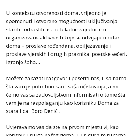
U kontekstu otvorenosti doma, vrijedno je
spomenuti i otvorene mogućnosti uključivanja
starih i odraslih lica iz lokalne zajednice u
organizovane aktivnosti koje se odvijaju unutar
doma – proslave rođendana, obilježavanje i
proslave vjerskih i drugih praznika, poetske večeri,
igranje šaha…
Možete zakazati razgovor i posetiti nas, ij sa nama
šta vam je potrebno kao i vaša očekivanja, a mi
ćemo vas sa zadovoljstvom informisati o tome šta
vam je na raspolaganju kao korisniku Doma za
stara lica “Boro Đenić”.
Uvjeravamo vas da ste na prvom mjestu vi, kao
korisnik usluga našeg doma, i u sigurnim rukama