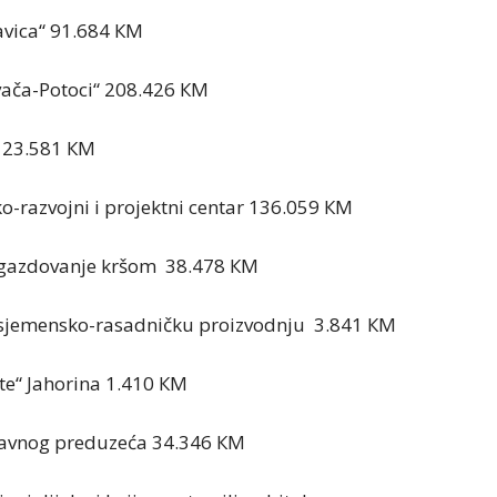
avica“ 91.684 КM
vača-Potoci“ 208.426 КM
 23.581 КM
ko-razvojni i projektni centar 136.059 КM
 gazdovanje kršom 38.478 КM
 sjemensko-rasadničku proizvodnju 3.841 КM
šte“ Jahorina 1.410 КM
 Javnog preduzeća 34.346 КM