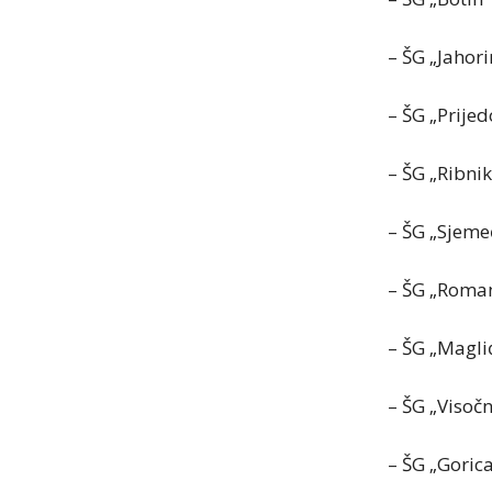
– ŠG „Jahor
– ŠG „Prije
– ŠG „Ribni
– ŠG „Sjeme
– ŠG „Roman
– ŠG „Magli
– ŠG „Visoč
– ŠG „Goric