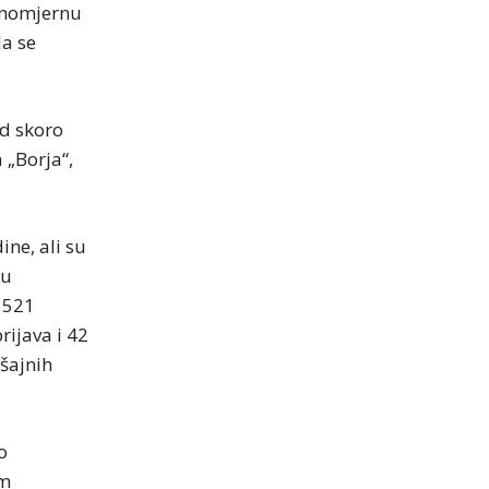
vnomjernu
da se
od skoro
 „Borja“,
ine, ali su
ou
 521
rijava i 42
ršajnih
o
im