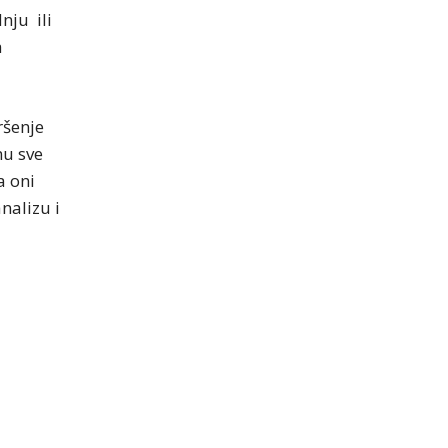
nju ili
a
ršenje
mu sve
a oni
nalizu i