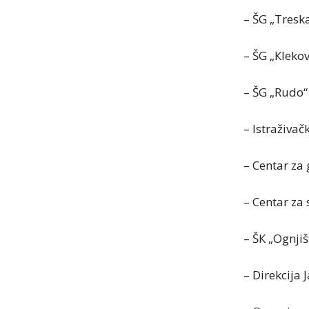
– ŠG „Tresk
– ŠG „Кleko
– ŠG „Rudo“
– Istraživač
– Centar za
– Centar za
– ŠК „Ognji
– Direkcija