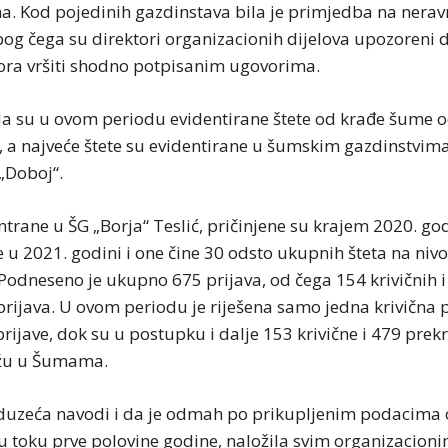
a. Kod pojedinih gazdinstava bila je primjedba na nera
bog čega su direktori organizacionih dijelova upozoreni 
ra vršiti shodno potpisanim ugovorima.
 da su u ovom periodu evidentirane štete od krađe šume 
 a najveće štete su evidentirane u šumskim gazdinstvima
 „Doboj“.
ntrane u ŠG „Borja“ Teslić, pričinjene su krajem 2020. god
 u 2021. godini i one čine 30 odsto ukupnih šteta na niv
Podneseno je ukupno 675 prijava, od čega 154 krivičnih i
rijava. U ovom periodu je riješena samo jedna krivična p
rijave, dok su u postupku i dalje 153 krivične i 479 prek
ažu u Šumama.
uzeća navodi i da je odmah po prikupljenim podacima 
u toku prve polovine godine, naložila svim organizacion