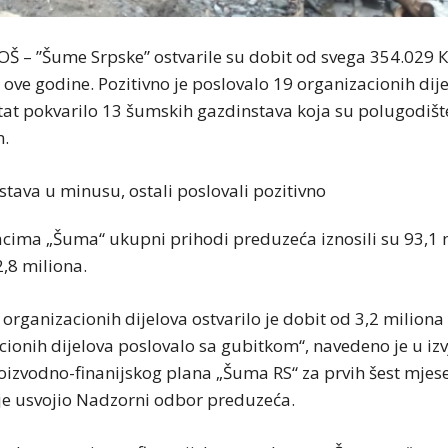
 – ”Šume Srpske” ostvarile su dobit od svega 354.029 
 ove godine. Pozitivno je poslovalo 19 organizacionih dijel
ltat pokvarilo 13 šumskih gazdinstava koja su polugodište
.
ima „Šuma“ ukupni prihodi preduzeća iznosili su 93,1 
,8 miliona.
organizacionih dijelova ostvarilo je dobit od 3,2 miliona
ionih dijelova poslovalo sa gubitkom“, navedeno je u izv
roizvodno-finanijskog plana „Šuma RS“ za prvih šest mjese
 je usvojio Nadzorni odbor preduzeća.