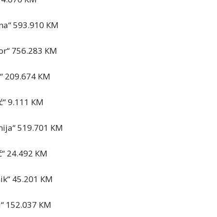
ina“ 593.910 КM
dor“ 756.283 КM
k“ 209.674 КM
ć“ 9.111 КM
ija“ 519.701 КM
ć“ 24.492 КM
nik“ 45.201 КM
a“ 152.037 КM