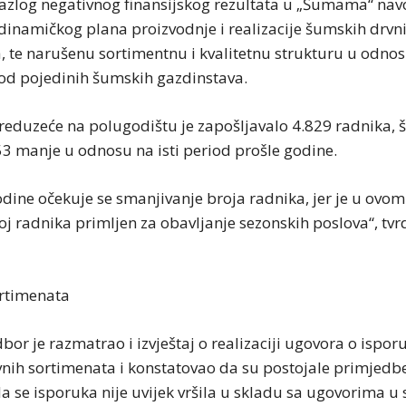
razlog negativnog finansijskog rezultata u „Šumama“ na
 dinamičkog plana proizvodnje i realizacije šumskih drvn
, te narušenu sortimentnu i kvalitetnu strukturu u odno
od pojedinih šumskih gazdinstava.
reduzeće na polugodištu je zapošljavalo 4.829 radnika, št
53 manje u odnosu na isti period prošle godine.
odine očekuje se smanjivanje broja radnika, jer je u ovom
j radnika primljen za obavljanje sezonskih poslova“, tvr
rtimenata
or je razmatrao i izvještaj o realizaciji ugovora o isporu
nih sortimenata i konstatovao da su postojale primjedb
a se isporuka nije uvijek vršila u skladu sa ugovorima u