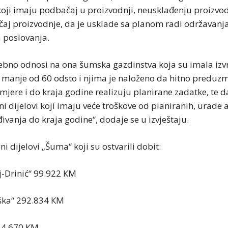
koji imaju podbačaj u proizvodnji, neusklađenju proizvod
ačaj proizvodnje, da je usklade sa planom radi održavanj
a poslovanja.
ebno odnosi na ona šumska gazdinstva koja su imala izv
 manje od 60 odsto i njima je naloženo da hitno preduz
jere i do kraja godine realizuju planirane zadatke, te d
i dijelovi koji imaju veće troškove od planiranih, urade a
ivanja do kraja godine“, dodaje se u izvještaju.
i dijelovi „Šuma“ koji su ostvarili dobit:
j-Drinić“ 99.922 КM
ška“ 292.834 КM
“ 4.670 КM