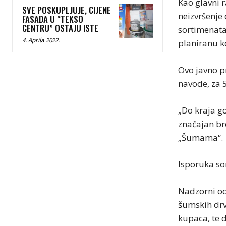
Kao glavni 
SVE POSKUPLJUJE, CIJENE
neizvršenje
FASADA U “TEKSO
CENTRU” OSTAJU ISTE
sortimenata
4. Aprila 2022.
planiranu k
Ovo javno p
navode, za 
„Do kraja g
značajan bro
„Šumama“.
Isporuka so
Nadzorni odb
šumskih drv
kupaca, te d