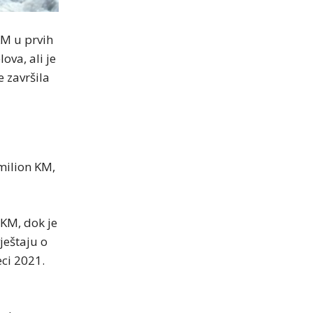
КM u prvih
ova, ali je
 završila
milion KM,
 KM, dok je
ještaju o
ci 2021.