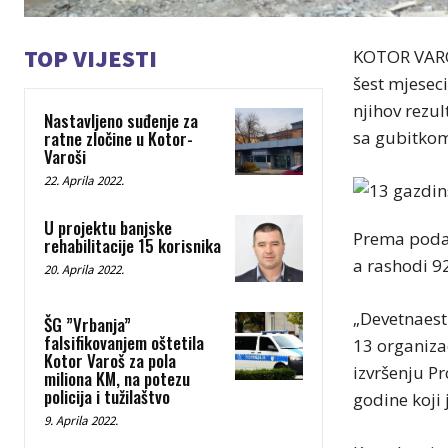
TOP VIJESTI
KOTOR VAROŠ
šest mjeseci
njihov rezu
Nastavljeno suđenje za
ratne zločine u Kotor-
sa gubitkom
Varoši
22. Aprila 2022.
U projektu banjske
Prema podac
rehabilitacije 15 korisnika
a rashodi 92
20. Aprila 2022.
„Devetnaest 
ŠG ”Vrbanja”
falsifikovanjem oštetila
13 organizac
Kotor Varoš za pola
izvršenju P
miliona KM, na potezu
policija i tužilaštvo
godine koji
9. Aprila 2022.