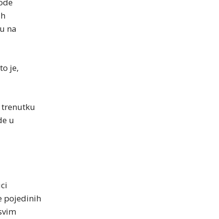
vode
ih
su na
o je,
 trenutku
de u
ci
e pojedinih
 svim