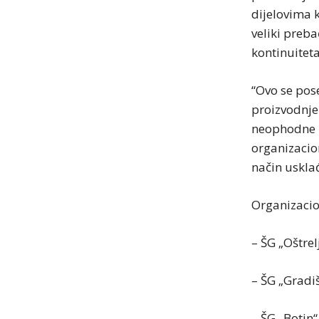
dijelovima 
veliki preb
kontinuitet
“Ovo se pos
proizvodnje
neophodne m
organizacion
način usklađ
Organizacion
– ŠG „Oštrel
– ŠG „Gradi
– ŠG „Botin