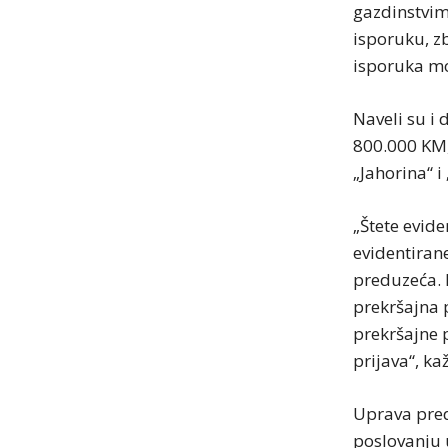
gazdinstvim
isporuku, z
isporuka mo
Naveli su i
800.000 KM,
„Jahorina“ i
„Štete evide
evidentirane
preduzeća. 
prekršajna p
prekršajne p
prijava“, k
Uprava pred
poslovanju 