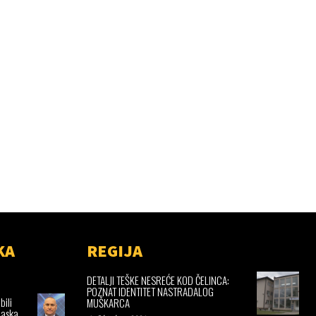
KA
REGIJA
DETALJI TEŠKE NESREĆE KOD ČELINCA:
POZNAT IDENTITET NASTRADALOG
bili
MUŠKARCA
laska