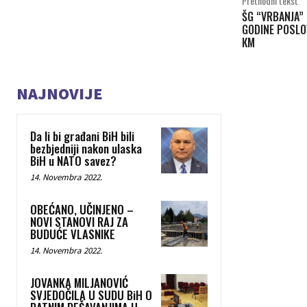
Prethodni tekst
ŠG “VRBANJA” 
GODINE POSLO
КM
NAJNOVIJE
Da li bi građani BiH bili
bezbjedniji nakon ulaska
BiH u NATO savez?
14. Novembra 2022.
OBEĆANO, UČINJENO –
NOVI STANOVI RAJ ZA
BUDUĆE VLASNIKE
14. Novembra 2022.
JOVANKA MILJANOVIĆ
SVJEDOČILA U SUDU BiH O