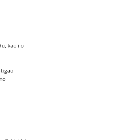
u, kao i o
stigao
eno