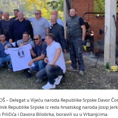
 – Delegat u Vijeću naroda Republike Srpske Davor Čor
nik Republike Srpske iz reda hrvatskog naroda Josip Jerk
Piličića i Davora Bilobrka, boravili su u Vrbanjcima.