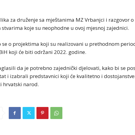
rilika za druženje sa mještanima MZ Vrbanjci i razgovor o
m stvarima koje su neophodne u ovoj mjesnoj zajednici.
 se o projektima koji su realizovani u prethodnom period
iH koji će biti održani 2022. godine.
aglasili da je potrebno zajednički djelovati, kako bi se po
at i izabrali predstavnici koji će kvalitetno i dostojanstv
i hrvatski narod.