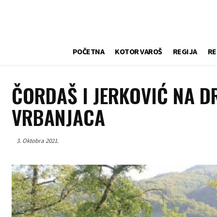
POČETNA
KOTOR VAROŠ
REGIJA
RE
ČORDAŠ I JERKOVIĆ NA D
VRBANJACA
3. Oktobra 2021.