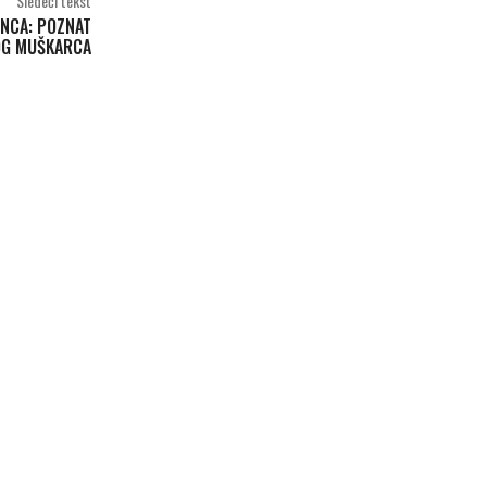
Sledeći tekst
INCA: POZNAT
OG MUŠKARCA