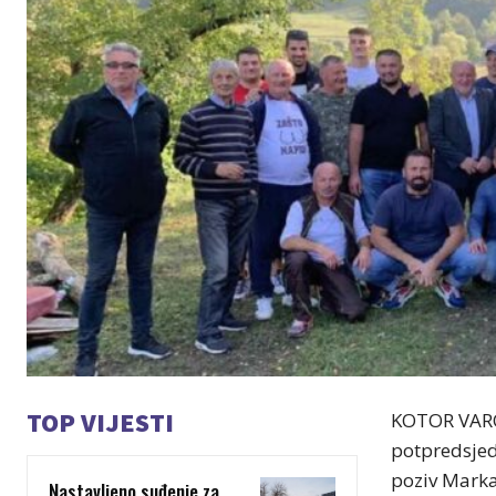
TOP VIJESTI
KOTOR VAROŠ
potpredsjed
poziv Marka 
Nastavljeno suđenje za