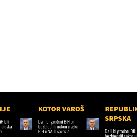
IJE
KOTOR VAROŠ
REPUBLI
SRPSKA
iH bili
Da li bi građani BiH bili
n ulaska
bezbjedniji nakon ulaska
Da li bi građani BiH 
z?
BiH u NATO savez?
bezbjedniji nakon u