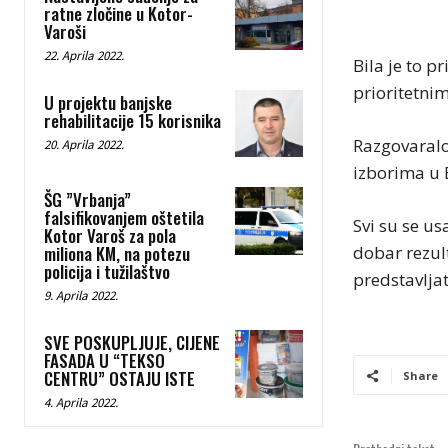
ratne zločine u Kotor-
Varoši
22. Aprila 2022.
Bila je to p
prioritetni
U projektu banjske
rehabilitacije 15 korisnika
Razgovaralo
20. Aprila 2022.
izborima u B
ŠG ”Vrbanja”
falsifikovanjem oštetila
Svi su se us
Kotor Varoš za pola
dobar rezult
miliona KM, na potezu
policija i tužilaštvo
predstavljat
9. Aprila 2022.
SVE POSKUPLJUJE, CIJENE
FASADA U “TEKSO
CENTRU” OSTAJU ISTE
Share
4. Aprila 2022.