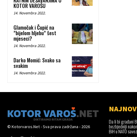
RATNIM DEŠAVANJIMA U
KOTOR VAROŠU
14. Novembra 2022.
Glamočak i Čupić na
”bijelom hljebu” šest
mjeseci?
14. Novembra 2022.
Darko Momić: Svako sa
svakim
14. Novembra 2022.
NAJNOV
Da li bi građani B
bezbjedniji nako
© Kotorvaros.Net - Sva prava zadržana - 2026
BiH u NATO save