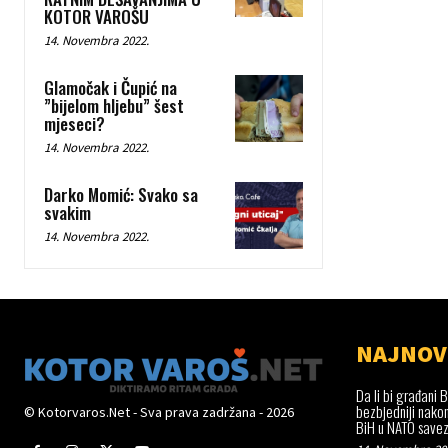
KOTOR VAROŠU
14. Novembra 2022.
Glamočak i Čupić na
”bijelom hljebu” šest
mjeseci?
14. Novembra 2022.
Darko Momić: Svako sa
svakim
14. Novembra 2022.
NAJNOV
Da li bi građani B
bezbjedniji nako
© Kotorvaros.Net - Sva prava zadržana - 2026
BiH u NATO save