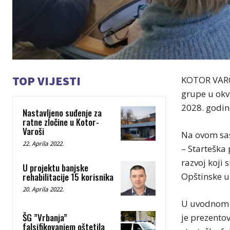
TOP VIJESTI
KOTOR VAROŠ
grupe u okvi
2028. godin
Nastavljeno suđenje za
ratne zločine u Kotor-
Varoši
Na ovom sas
22. Aprila 2022.
– Starteška
razvoj koji 
U projektu banjske
rehabilitacije 15 korisnika
Opštinske u
20. Aprila 2022.
U uvodnom d
ŠG ”Vrbanja”
je prezentov
falsifikovanjem oštetila