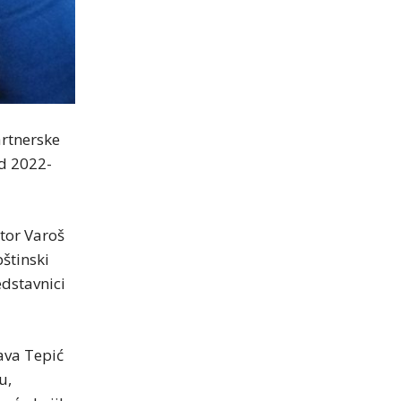
artnerske
od 2022-
tor Varoš
štinski
edstavnici
ava Tepić
u,