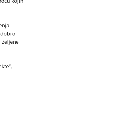
omoću kojih
enja
o dobro
 željene
kte“,