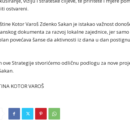
kusiranje, viziju i strateške ciljeve, te priritete i mjere p
biti ostvareni.
štine Kotor Varoš Zdenko Sakan je istakao važnost donoš
lanskog dokumenta za razvoj lokalne zajednice, jer sam
plan povećava šanse da aktivnosti iz dana u dan postignu
 ove Strategije stvorićemo odličnu podlogu za nove proje
Sakan.
TINA KOTOR VAROŠ