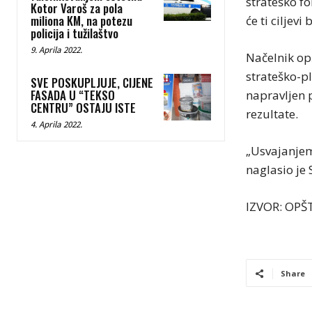
strateško fo
Kotor Varoš za pola
miliona KM, na potezu
će ti ciljevi 
policija i tužilaštvo
9. Aprila 2022.
Načelnik op
strateško-p
SVE POSKUPLJUJE, CIJENE
FASADA U “TEKSO
napravljen 
CENTRU” OSTAJU ISTE
rezultate.
4. Aprila 2022.
„Usvajanjem
naglasio je 
IZVOR: OPŠ
Share