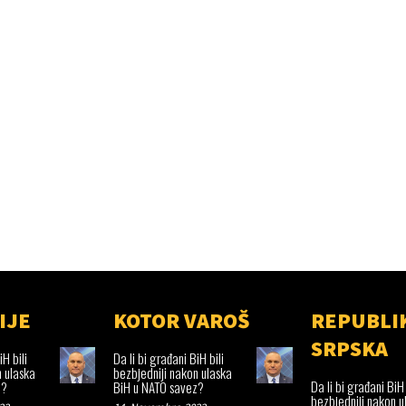
IJE
KOTOR VAROŠ
REPUBLI
SRPSKA
iH bili
Da li bi građani BiH bili
n ulaska
bezbjedniji nakon ulaska
Da li bi građani BiH 
z?
BiH u NATO savez?
bezbjedniji nakon u