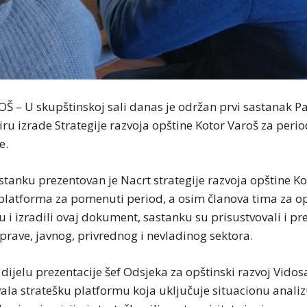
 – U skupštinskoj sali danas je održan prvi sastanak P
ru izrade Strategije razvoja opštine Kotor Varoš za peri
e.
tanku prezentovan je Nacrt strategije razvoja opštine Ko
 platforma za pomenuti period, a osim članova tima za op
su i izradili ovaj dokument, sastanku su prisustvovali i pr
prave, javnog, privrednog i nevladinog sektora.
ijelu prezentacije šef Odsjeka za opštinski razvoj Vidos
ala stratešku platformu koja uključuje situacionu analiz