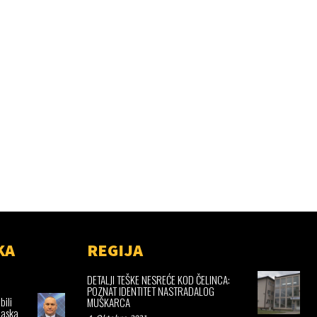
KA
REGIJA
DETALJI TEŠKE NESREĆE KOD ČELINCA:
POZNAT IDENTITET NASTRADALOG
bili
MUŠKARCA
laska