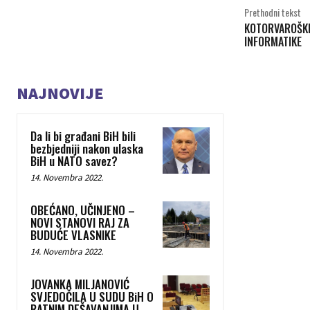
Prethodni tekst
KOTORVAROŠKI
INFORMATIKE
NAJNOVIJE
Da li bi građani BiH bili
bezbjedniji nakon ulaska
BiH u NATO savez?
14. Novembra 2022.
OBEĆANO, UČINJENO –
NOVI STANOVI RAJ ZA
BUDUĆE VLASNIKE
14. Novembra 2022.
JOVANKA MILJANOVIĆ
SVJEDOČILA U SUDU BiH O
RATNIM DEŠAVANJIMA U