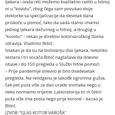
ljekara i onda niti možemo kvalitetno raditi u hitnoj
ni u “kovidu”, zbog čega sam povukao dvije
doktorke sa specijalizacije da desetak dana
priskoče u pomoć, tako da sada stalno imamo
jednog ljekara dežurnog u hitnoj, a drugog u
“kovidu” – rekao je direktor kotorvaroškog Doma
zdravlja, Vladimir Bibić.
Istakao je da su na bolovanju dva ljekara, nekoliko
sestara i tri vozača.Bibić naglašava da dnevno
obave i do 150 pregleda u Službi hitne pomoći.
– Prije pandemije dnevno je bilo dvadesetak
pregleda. Na rendgenu je takođe ogromna gužva,
čak pet puta više za dan urade snimaka nego u
neko normalno vrijeme. Laboratorija tri ili četiri
puta više ima posla nego prije korone – kazao je
Bibić.
IZVOR: ”GLAS KOTOR VAROŠA”