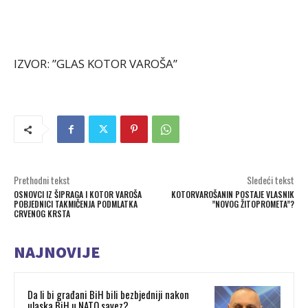
IZVOR: ”GLAS KOTOR VAROŠA”
Prethodni tekst
Sledeći tekst
OSNOVCI IZ ŠIPRAGA I KOTOR VAROŠA
KOTORVAROŠANIN POSTAJE VLASNIK
POBJEDNICI TAKMIČENJA PODMLATKA
”NOVOG ŽITOPROMETA”?
CRVENOG KRSTA
NAJNOVIJE
Da li bi građani BiH bili bezbjedniji nakon
ulaska BiH u NATO savez?