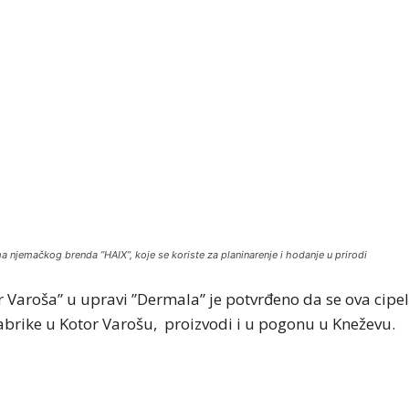
a njemačkog brenda ”HAIX”, koje se koriste za planinarenje i hodanje u prirodi
r Varoša” u upravi ”Dermala” je potvrđeno da se ova cipe
abrike u Kotor Varošu, proizvodi i u pogonu u Kneževu.