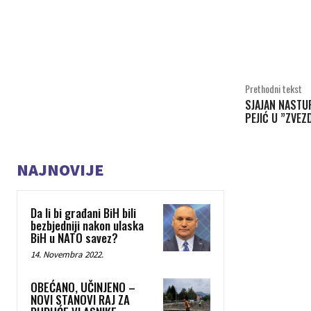
Share
Prethodni tekst
SJAJAN NASTU
PEJIĆ U ”ZVE
NAJNOVIJE
Da li bi građani BiH bili
bezbjedniji nakon ulaska
BiH u NATO savez?
14. Novembra 2022.
OBEĆANO, UČINJENO –
NOVI STANOVI RAJ ZA