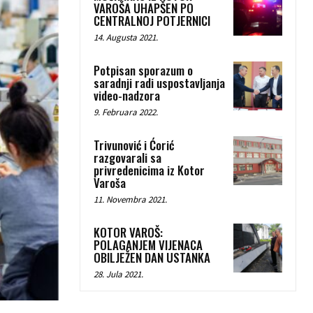
VAROŠA UHAPŠEN PO
CENTRALNOJ POTJERNICI
14. Augusta 2021.
Potpisan sporazum o
saradnji radi uspostavljanja
video-nadzora
9. Februara 2022.
Trivunović i Ćorić
razgovarali sa
privredenicima iz Kotor
Varoša
11. Novembra 2021.
KOTOR VAROŠ:
POLAGANJEM VIJENACA
OBILJEŽEN DAN USTANKA
28. Jula 2021.