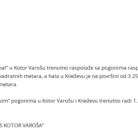
mal” u Kotor Varošu trenutno raspolaže sa pogonima ra
vadratnih metara, a hala u Kneževu je na površini od 3.2
metara.
im” pogonima u Kotor Varošu i Kneževu trenutno radi 1
AS KOTOR VAROŠA”