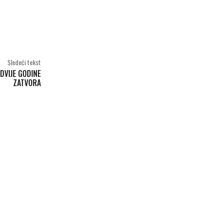
Sledeći tekst
DVIJE GODINE
ZATVORA