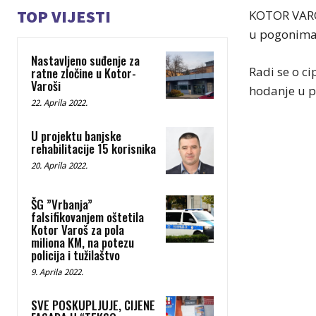
TOP VIJESTI
KOTOR VAROŠ
u pogonima 
Nastavljeno suđenje za
Radi se o c
ratne zločine u Kotor-
Varoši
hodanje u p
22. Aprila 2022.
U projektu banjske
rehabilitacije 15 korisnika
20. Aprila 2022.
ŠG ”Vrbanja”
falsifikovanjem oštetila
Kotor Varoš za pola
miliona KM, na potezu
policija i tužilaštvo
9. Aprila 2022.
SVE POSKUPLJUJE, CIJENE