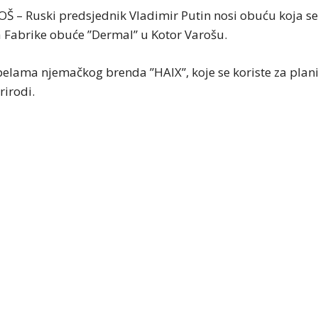
 – Ruski predsjednik Vladimir Putin nosi obuću koja se
Fabrike obuće ”Dermal” u Kotor Varošu.
ipelama njemačkog brenda ”HAIX”, koje se koriste za plani
rirodi.