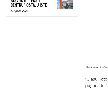
FASADA U “TEKSO
CENTRU” OSTAJU ISTE
4. Aprila 2022.
Radi se o cipelam
”Glasu Koto
pogona te f