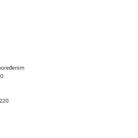
spoređenim
50
.220