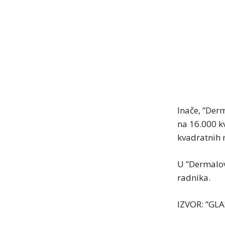
Inače, ”Der
na 16.000 k
kvadratnih 
U ”Dermalov
radnika.
IZVOR: ”GL