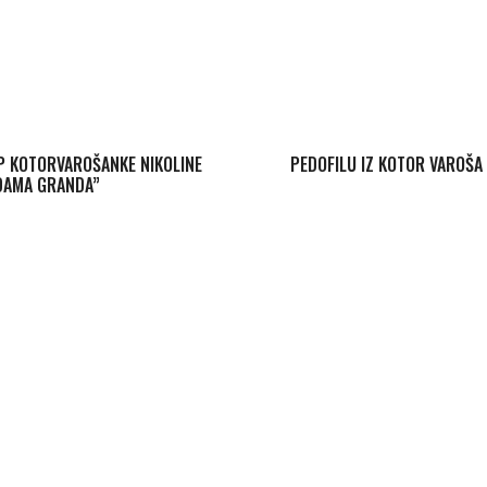
P KOTORVAROŠANKE NIKOLINE
PEDOFILU IZ KOTOR VAROŠA 
ZDAMA GRANDA”