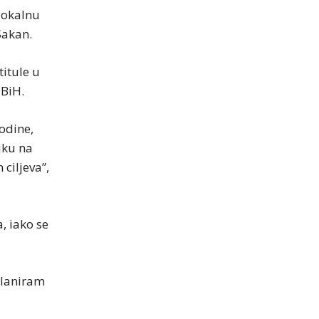
 lokalnu
Sakan.
titule u
 BiH.
odine,
iku na
ciljeva”,
, iako se
planiram