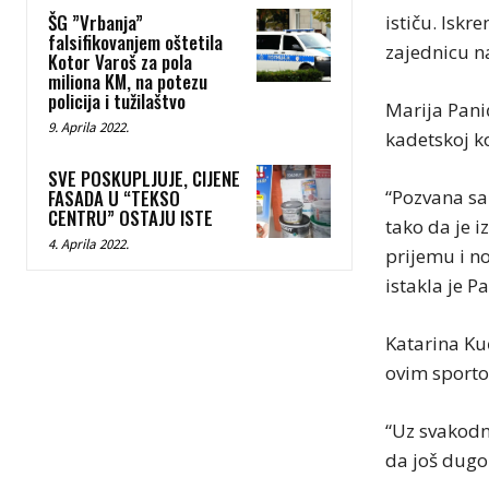
ŠG ”Vrbanja”
ističu. Iskr
falsifikovanjem oštetila
zajednicu n
Kotor Varoš za pola
miliona KM, na potezu
policija i tužilaštvo
Marija Panić
9. Aprila 2022.
kadetskoj ko
SVE POSKUPLJUJE, CIJENE
“Pozvana sa
FASADA U “TEKSO
CENTRU” OSTAJU ISTE
tako da je 
4. Aprila 2022.
prijemu i no
istakla je P
Katarina Kuč
ovim sporto
“Uz svakodn
da još dugo 