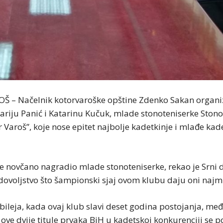
 – Načelnik kotorvaroške opštine Zdenko Sakan organi
ariju Panić i Katarinu Kučuk, mlade stonoteniserke Ston
 Varoš”, koje nose epitet najbolje kadetkinje i mlađe kad
je novčano nagradio mlade stonoteniserke, rekao je Srni d
ovoljstvo što šampionski sjaj ovom klubu daju oni najml
bileja, kada ovaj klub slavi deset godina postojanja, me
 ove dvije titule prvaka BiH u kadetskoj konkurenciji se 