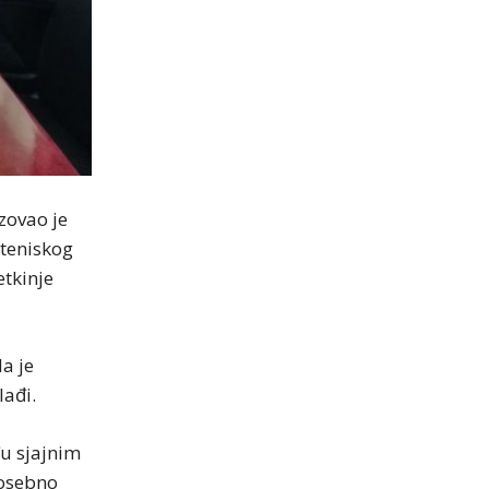
zovao je
oteniskog
etkinje
a je
ađi.
đu sjajnim
posebno