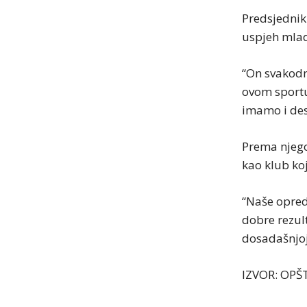
Predsjednik
uspjeh mlad
“On svakodn
ovom sportu
imamo i dese
Prema njego
kao klub ko
“Naše opredj
dobre rezul
dosadašnjoj 
IZVOR: OPŠ