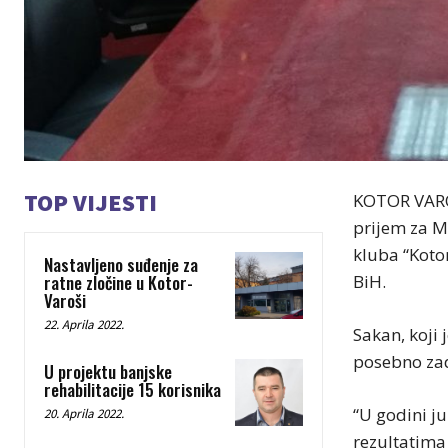
TOP VIJESTI
KOTOR VAROŠ
prijem za M
kluba “Kotor
Nastavljeno suđenje za
ratne zločine u Kotor-
BiH.
Varoši
22. Aprila 2022.
Sakan, koji 
posebno zad
U projektu banjske
rehabilitacije 15 korisnika
“U godini ju
20. Aprila 2022.
rezultatima