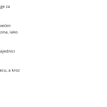
uge za
svećen
ona, iako
ajednici
ecu, a kroz