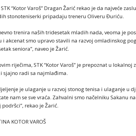
 STK “Kotor Varoš” Dragan Žarić rekao je da najveće zasl
ih stonoteniserki pripadaju treneru Oliveru Đuriću.
evno trenira naših tridesetak mladih nada, veoma je po
 i akcenat smo upravo stavili na razvoj omladinskog pog
tak seniora”, naveo je Žarić.
vim riječima, STK “Kotor Varoš” je prepoznat u lokalnoj z
ji sjajno radi sa najmlađima.
eljenje je ulaganje u razvoj stonog tenisa i ulaganje u dj
tate nam se sve vraća. Zahvalni smo načelniku Sakanu na
podršci”, rekao je Žarić.
TINA KOTOR VAROŠ