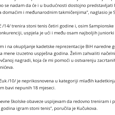
eno se nadam da će i u budućnosti dostojno predstavljati
a domaćim i međunarodnim takmičenjima”, naglasio je 
 /14/ trenira stoni tenis četiri godine i, osim šampionske 
nkurenciji, uspjela je ući i među osam najboljih juniorki
m i na okupljanje kadetske reprezentacije BiH naredne g
iza mene izuzetno uspješna godina. Želim zahvaliti načeln
včanoj nagradi, koja će mi pomoći u ostvarenju zacrtanih 
anićeva.
uk /10/ je neprikosnovena u kategoriji mlađih kadetkinja
m bavi nepunih 18 mjeseci.
evne školske obaveze uspijevam da redovno treniram i 
godina igram stoni tenis”, poručila je Kučukova.