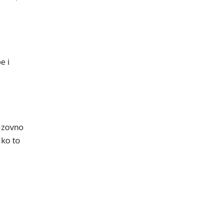
e i
zazovno
ako to