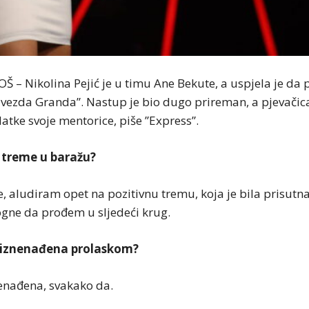
 – Nikolina Pejić je u timu Ane Bekute, a uspjela je da 
“Zvezda Granda”. Nastup je bio dugo prireman, a pjevačica
atke svoje mentorice, piše ”Express”.
lo treme u baražu?
e, aludiram opet na pozitivnu tremu, koja je bila prisutn
ne da prođem u sljedeći krug.
la iznenađena prolaskom?
nenađena, svakako da.