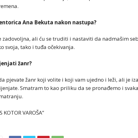
remena.
entorica Ana Bekuta nakon nastupa?
 zadovoljna, ali ću se truditi i nastaviti da nadmašim seb
 svoja, tako i tuđa očekivanja.
jenjati žanr?
a pjevate žanr koji volite i koji vam ujedno i leži, ali je i
ijenjate. Smatram to kao priliku da se pronađemo i svak
matranju.
AS KOTOR VAROŠA”