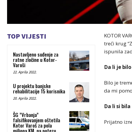
TOP VIJESTI
KOTOR VAROŠ
treći krug 
ispunila zad
Nastavljeno suđenje za
ratne zločine u Kotor-
Varoši
Da li je bi
22. Aprila 2022.
Bilo je trem
U projektu banjske
da mi pomog
rehabilitacije 15 korisnika
20. Aprila 2022.
Da li si bi
ŠG ”Vrbanja”
falsifikovanjem oštetila
Prijatno iz
Kotor Varoš za pola
miliona KM, na potezu