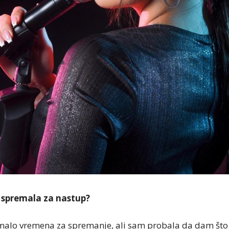
e spremala za nastup?
alo vremena za spremanje, ali sam probala da dam što v