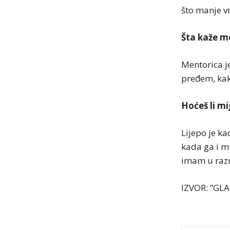
što manje v
Šta kaže m
Mentorica je
pređem, kako
Hoćeš li mi
Lijepo je kad
kada ga i m
imam u raz
IZVOR: ”GL