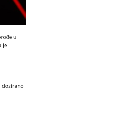
prođe u
 je
a dozirano