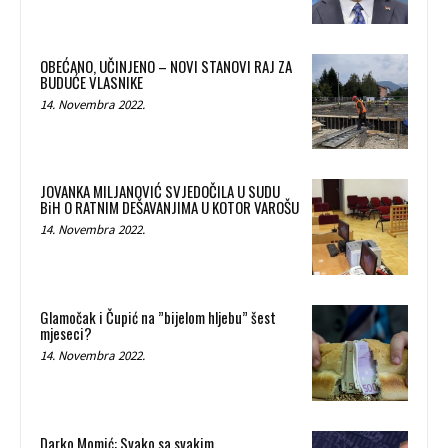
OBEĆANO, UČINJENO – NOVI STANOVI RAJ ZA
BUDUĆE VLASNIKE
14. Novembra 2022.
JOVANKA MILJANOVIĆ SVJEDOČILA U SUDU
BiH O RATNIM DEŠAVANJIMA U KOTOR VAROŠU
14. Novembra 2022.
Glamočak i Čupić na ”bijelom hljebu” šest
mjeseci?
14. Novembra 2022.
Darko Momić: Svako sa svakim