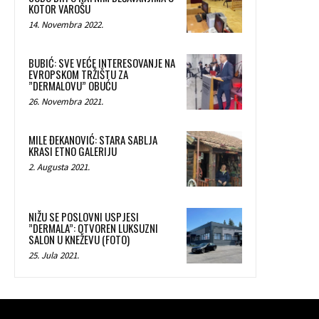
KOTOR VAROŠU
14. Novembra 2022.
BUBIĆ: SVE VEĆE INTERESOVANJE NA
EVROPSKOM TRŽIŠTU ZA
”DERMALOVU” OBUĆU
26. Novembra 2021.
MILE ĐEKANOVIĆ: STARA SABLJA
KRASI ETNO GALERIJU
2. Augusta 2021.
NIŽU SE POSLOVNI USPJESI
”DERMALA”: OTVOREN LUKSUZNI
SALON U KNEŽEVU (FOTO)
25. Jula 2021.