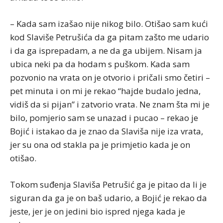
– Kada sam izašao nije nikog bilo. Otišao sam kući
kod Slaviše Petrušića da ga pitam zašto me udario
i da ga isprepadam, a ne da ga ubijem. Nisam ja
ubica neki pa da hodam s puškom. Kada sam
pozvonio na vrata on je otvorio i pričali smo četiri –
pet minuta i on mi je rekao “hajde budalo jedna,
vidiš da si pijan” i zatvorio vrata. Ne znam šta mi je
bilo, pomjerio sam se unazad i pucao – rekao je
Bojić i istakao da je znao da Slaviša nije iza vrata,
jer su ona od stakla pa je primjetio kada je on
otišao.
Tokom suđenja Slaviša Petrušić ga je pitao da li je
siguran da ga je on baš udario, a Bojić je rekao da
jeste, jer je on jedini bio ispred njega kada je