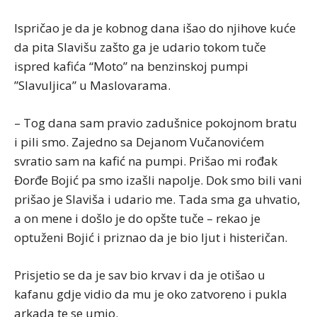
Ispričao je da je kobnog dana išao do njihove kuće
da pita Slavišu zašto ga je udario tokom tuče
ispred kafića “Moto” na benzinskoj pumpi
”Slavuljica” u Maslovarama.
– Tog dana sam pravio zadušnice pokojnom bratu
i pili smo. Zajedno sa Dejanom Vučanovićem
svratio sam na kafić na pumpi. Prišao mi rođak
Đorđe Bojić pa smo izašli napolje. Dok smo bili vani
prišao je Slaviša i udario me. Tada sma ga uhvatio,
a on mene i došlo je do opšte tuče – rekao je
optuženi Bojić i priznao da je bio ljut i histeričan.
Prisjetio se da je sav bio krvav i da je otišao u
kafanu gdje vidio da mu je oko zatvoreno i pukla
arkada te se umio.