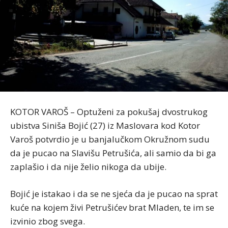
KOTOR VAROŠ – Optuženi za pokušaj dvostrukog
ubistva Siniša Bojić (27) iz Maslovara kod Kotor
Varoš potvrdio je u banjalučkom Okružnom sudu
da je pucao na Slavišu Petrušića, ali samio da bi ga
zaplašio i da nije želio nikoga da ubije.
Bojić je istakao i da se ne sjeća da je pucao na sprat
kuće na kojem živi Petrušićev brat Mladen, te im se
izvinio zbog svega.