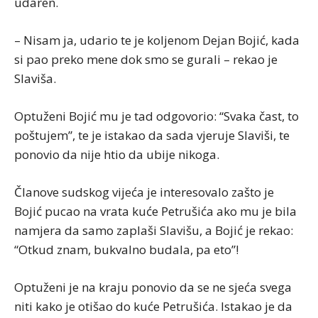
udaren.
– Nisam ja, udario te je koljenom Dejan Bojić, kada
si pao preko mene dok smo se gurali – rekao je
Slaviša.
Optuženi Bojić mu je tad odgovorio: “Svaka čast, to
poštujem”, te je istakao da sada vjeruje Slaviši, te
ponovio da nije htio da ubije nikoga.
Članove sudskog vijeća je interesovalo zašto je
Bojić pucao na vrata kuće Petrušića ako mu je bila
namjera da samo zaplaši Slavišu, a Bojić je rekao:
“Otkud znam, bukvalno budala, pa eto”!
Optuženi je na kraju ponovio da se ne sjeća svega
niti kako je otišao do kuće Petrušića. Istakao je da