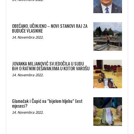
OBEĆANO, UČINJENO – NOVI STANOVI RAJ ZA
BUDUĆE VLASNIKE
14. Novembra 2022.
JOVANKA MILJANOVIĆ SVJEDOČILA U SUDU
BiH O RATNIM DEŠAVANJIMA U KOTOR VAROŠU
14. Novembra 2022.
Glamočak i Čupić na ”bijelom hljebu” šest
mjeseci?
14. Novembra 2022.