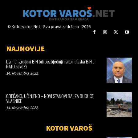
© Kotorvaros.Net - Sva prava zadržana - 2026
NAJNOVIJE
Da li bi građani BiH bili bezbjedniji nakon ulaska BiH u
NATO savez?
14. Novembra 2022.
OBEĆANO, UČINJENO – NOVI STANOVI RAJ ZA BUDUĆE
VLASNIKE
14. Novembra 2022.
KOTOR VAROŠ