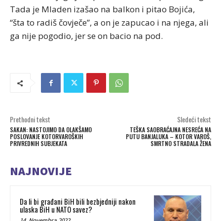
Tada je Mladen izašao na balkon i pitao Bojića,
“šta to radiš čovječe”, a on je zapucao i na njega, ali
ga nije pogodio, jer se on bacio na pod.
Prethodni tekst
Sledeći tekst
SAKAN: NASTOJIMO DA OLAKŠAMO
TEŠKA SAOBRAĆAJNA NESREĆA NA
POSLOVANJE KOTORVAROŠKIH
PUTU BANJALUKA – KOTOR VAROŠ,
PRIVREDNIH SUBJEKATA
SMRTNO STRADALA ŽENA
NAJNOVIJE
Da li bi građani BiH bili bezbjedniji nakon
ulaska BiH u NATO savez?
14. Novembra 2022.