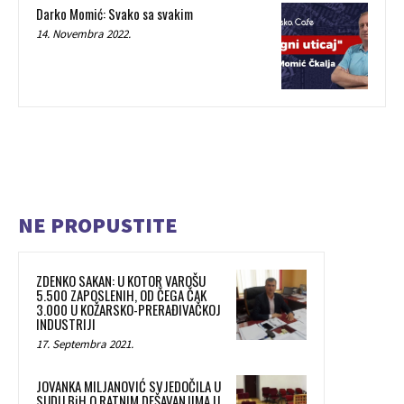
Darko Momić: Svako sa svakim
14. Novembra 2022.
NE PROPUSTITE
ZDENKO SAKAN: U KOTOR VAROŠU
5.500 ZAPOSLENIH, OD ČEGA ČAK
3.000 U KOŽARSKO-PRERAĐIVAČKOJ
INDUSTRIJI
17. Septembra 2021.
JOVANKA MILJANOVIĆ SVJEDOČILA U
SUDU BiH O RATNIM DEŠAVANJIMA U