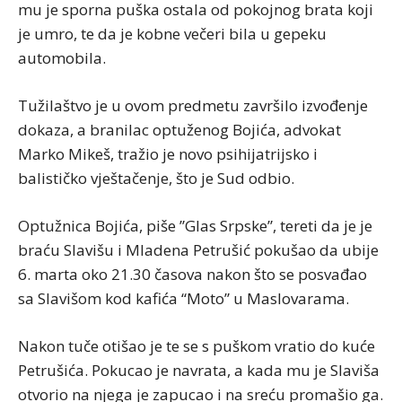
mu je sporna puška ostala od pokojnog brata koji
je umro, te da je kobne večeri bila u gepeku
automobila.
Tužilaštvo je u ovom predmetu završilo izvođenje
dokaza, a branilac optuženog Bojića, advokat
Marko Mikeš, tražio je novo psihijatrijsko i
balističko vještačenje, što je Sud odbio.
Optužnica Bojića, piše ”Glas Srpske”, tereti da je je
braću Slavišu i Mladena Petrušić pokušao da ubije
6. marta oko 21.30 časova nakon što se posvađao
sa Slavišom kod kafića “Moto” u Maslovarama.
Nakon tuče otišao je te se s puškom vratio do kuće
Petrušića. Pokucao je navrata, a kada mu je Slaviša
otvorio na njega je zapucao i na sreću promašio ga.