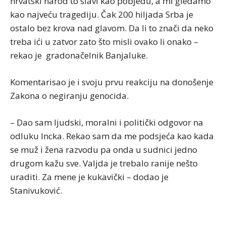
hrvatski narod to slavi kao pobjedu, a mi gledamo
kao najveću tragediju. Čak 200 hiljada Srba je
ostalo bez krova nad glavom. Da li to znači da neko
treba ići u zatvor zato što misli ovako li onako –
rekao je gradonačelnik Banjaluke.
Komentarisao je i svoju prvu reakciju na donošenje
Zakona o negiranju genocida.
– Dao sam ljudski, moralni i politički odgovor na
odluku Incka. Rekao sam da me podsjeća kao kada
se muž i žena razvodu pa onda u sudnici jedno
drugom kažu sve. Valjda je trebalo ranije nešto
uraditi. Za mene je kukavički – dodao je
Stanivuković.