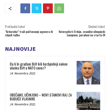
Prethodni tekst
Sledeći tekst
“Arboreko” traži poštovanje ugovora ili
Vaterpolisti Srbije, zvanični olimpijski
slijedi tužba
šampioni, poraženi na startu OI
NAJNOVIJE
Da li bi građani BiH bili bezbjedniji nakon
ulaska BiH u NATO savez?
14. Novembra 2022.
OBEĆANO, UČINJENO – NOVI STANOVI RAJ ZA
BUDUĆE VLASNIKE
14. Novembra 2022.