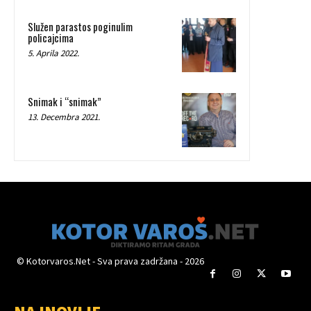
Služen parastos poginulim
policajcima
5. Aprila 2022.
Snimak i “snimak”
13. Decembra 2021.
© Kotorvaros.Net - Sva prava zadržana - 2026