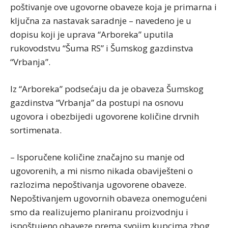
poštivanje ove ugovorne obaveze koja je primarna i
ključna za nastavak saradnje – navedeno je u
dopisu koji je uprava “Arboreka” uputila
rukovodstvu “Šuma RS” i Šumskog gazdinstva
“Vrbanja”.
Iz “Arboreka” podsećaju da je obaveza Šumskog
gazdinstva “Vrbanja” da postupi na osnovu
ugovora i obezbijedi ugovorene količine drvnih
sortimenata.
– Isporučene količine značajno su manje od
ugovorenih, a mi nismo nikada obaviješteni o
razlozima nepoštivanja ugovorene obaveze.
Nepoštivanjem ugovornih obaveza onemogućeni
smo da realizujemo planiranu proizvodnju i
ispoštujeno obaveze prema svojim kupcima zbog