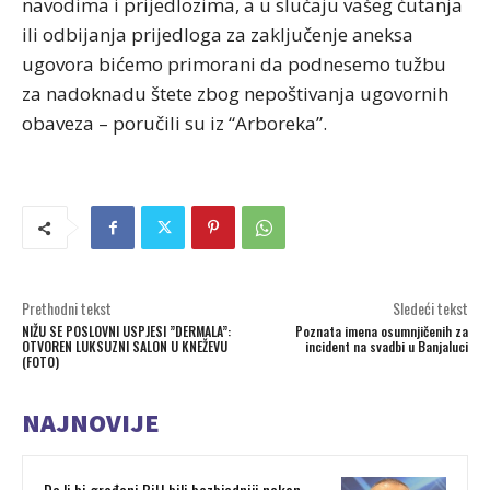
navodima i prijedlozima, a u slučaju vašeg ćutanja
ili odbijanja prijedloga za zaključenje aneksa
ugovora bićemo primorani da podnesemo tužbu
za nadoknadu štete zbog nepoštivanja ugovornih
obaveza – poručili su iz “Arboreka”.
Prethodni tekst
Sledeći tekst
NIŽU SE POSLOVNI USPJESI ”DERMALA”:
Poznata imena osumnjičenih za
OTVOREN LUKSUZNI SALON U KNEŽEVU
incident na svadbi u Banjaluci
(FOTO)
NAJNOVIJE
Da li bi građani BiH bili bezbjedniji nakon