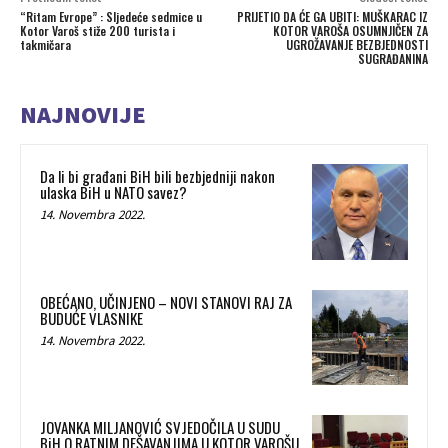
“Ritam Evrope” : Sljedeće sedmice u
PRIJETIO DA ĆE GA UBITI: MUŠKARAC IZ
Kotor Varoš stiže 200 turista i
KOTOR VAROŠA OSUMNJIČEN ZA
takmičara
UGROŽAVANJE BEZBJEDNOSTI
SUGRAĐANINA
NAJNOVIJE
Da li bi građani BiH bili bezbjedniji nakon
ulaska BiH u NATO savez?
14. Novembra 2022.
OBEĆANO, UČINJENO – NOVI STANOVI RAJ ZA
BUDUĆE VLASNIKE
14. Novembra 2022.
JOVANKA MILJANOVIĆ SVJEDOČILA U SUDU
BiH O RATNIM DEŠAVANJIMA U KOTOR VAROŠU