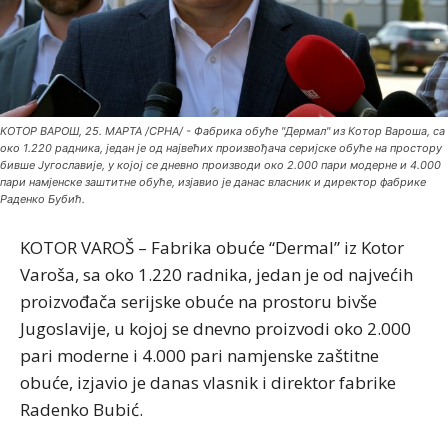
КОТОР ВАРОШ, 25. МАРТА /СРНА/ - Фабрика обуће "Дермал" из Котор Вароша, са
око 1.220 радника, један је од највећих произвођача серијске обуће на простору
бивше Југославије, у којој се дневно производи око 2.000 пари модерне и 4.000
пари намјенске заштитне обуће, изјавио је данас власник и директор фабрике
Раденко Бубић.
KOTOR VAROŠ – Fabrika obuće “Dermal” iz Kotor
Varoša, sa oko 1.220 radnika, jedan je od najvećih
proizvođača serijske obuće na prostoru bivše
Jugoslavije, u kojoj se dnevno proizvodi oko 2.000
pari moderne i 4.000 pari namjenske zaštitne
obuće, izjavio je danas vlasnik i direktor fabrike
Radenko Bubić.