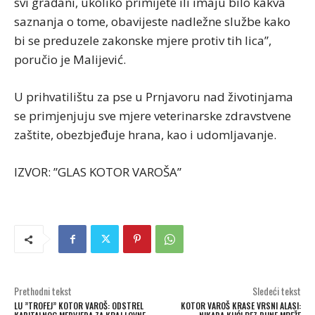
svi građani, ukoliko primijete ili imaju bilo kakva
saznanja o tome, obavijeste nadležne službe kako
bi se preduzele zakonske mjere protiv tih lica”,
poručio je Malijević.
U prihvatilištu za pse u Prnjavoru nad životinjama
se primjenjuju sve mjere veterinarske zdravstvene
zaštite, obezbjeđuje hrana, kao i udomljavanje.
IZVOR: ”GLAS KOTOR VAROŠA”
Prethodni tekst
Sledeći tekst
LU ”TROFEJ” KOTOR VAROŠ: ODSTREL
KOTOR VAROŠ KRASE VRSNI ALASI: