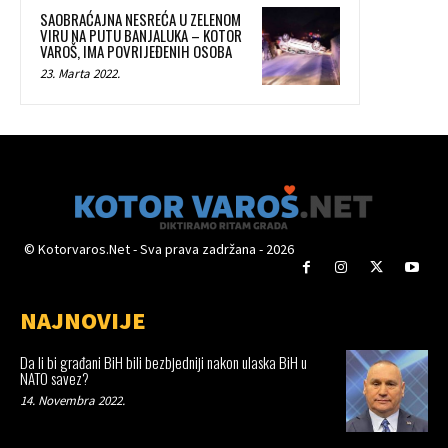
SAOBRAĆAJNA NESREĆA U ZELENOM
VIRU NA PUTU BANJALUKA – KOTOR
VAROŠ, IMA POVRIJEĐENIH OSOBA
23. Marta 2022.
© Kotorvaros.Net - Sva prava zadržana - 2026
NAJNOVIJE
Da li bi građani BiH bili bezbjedniji nakon ulaska BiH u
NATO savez?
14. Novembra 2022.