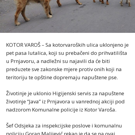
KOTOR VAROŠ – Sa kotorvaroških ulica uklonjeno je
pet pasa lutalica, koji su prebačeni do prihvatilišta
u Prnjavoru, a nadležni su najavili da će biti
preduzete sve zakonske mjere protiv onih koji na
teritoriju te opštine dopremaju napuštene pse.
Životinje je uklonio Higijenski servis za napuštene
životinje “Java” iz Prnjavora u vanrednoj akciji pod
nadzorom Komunalne policije iz Kotor Varoša.
Šef Odsjeka za inspekcijske poslove i komunalnu
policiju Goran Malijević rekao je da se na ovaj