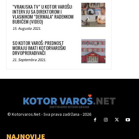
”VRANJSKA TV” U KOTOR VAROŠU:
INTERVJU SA DIREKTOROM I
VLASNIKOM ”DERMALA” RADENKOM
BUBIĆEM (VIDEO)
15. Augusta 2021.
SO KOTOR VAROŠ: PREDNOST
MORAJU IMATI KOTORVAROŠKI
DRVOPRERAĐIVAČI
21. Septembra 2021.
© Kotorvaros.Net - Sva prava zadržana - 2026
NAJNOVIJE