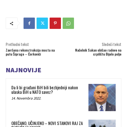
Prethodni tekst
Sledeći tekst
Završena rekonstrukcija mosta na
Načelnik Sakan obišao radove na
putu Šiprage – Ćorkovići
crpilištu Bijelo polje
NAJNOVIJE
Da li bi građani BiH bili bezbjedniji nakon
ulaska BiH u NATO savez?
14. Novembra 2022.
OBEĆANO, UČINJENO – NOVI STANOVI RAJ ZA