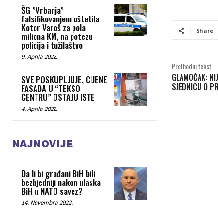
ŠG ”Vrbanja”
falsifikovanjem oštetila
Kotor Varoš za pola
Share
miliona KM, na potezu
policija i tužilaštvo
9. Aprila 2022.
Prethodni tekst
GLAMOČAK: NIJ
SVE POSKUPLJUJE, CIJENE
SJEDNICU O P
FASADA U “TEKSO
CENTRU” OSTAJU ISTE
4. Aprila 2022.
NAJNOVIJE
Da li bi građani BiH bili
bezbjedniji nakon ulaska
BiH u NATO savez?
14. Novembra 2022.