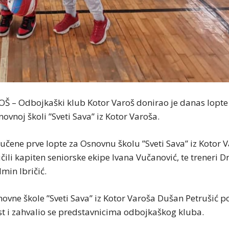
 – Odbojkaški klub Kotor Varoš donirao je danas lopte
vnoj školi ”Sveti Sava” iz Kotor Varoša.
učene prve lopte za Osnovnu školu ”Sveti Sava” iz Kotor V
čili kapiten seniorske ekipe Ivana Vučanović, te treneri 
lmin Ibričić.
ovne škole ”Sveti Sava” iz Kotor Varoša Dušan Petrušić p
st i zahvalio se predstavnicima odbojkaškog kluba.