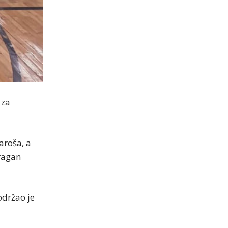
 za
aroša, a
Dragan
održao je