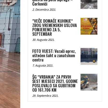
Ćorkovići
2. Decembra 2021.
”VEČE DOMAĆE KUHINJE“
ZBOG VREMENSKIH USLOVA
POMJERENO ZA 5.
SEPTEMBAR
30. Augusta 2021.
FOTO VIJEST: Vozači oprez,
oštećen šaht u zanatskom
centru
7. Augusta 2021.
ŠG “VRBANJA” ZA PRVIH
ŠEST MJESECI 2021. GODINE
POSLOVALO SA GUBITKOM
OD 161.706 КM
29. Septembra 2021.