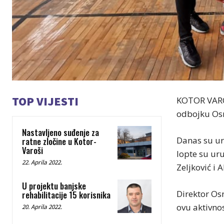
TOP VIJESTI
KOTOR VAROŠ
odbojku Osno
Nastavljeno suđenje za
Danas su ur
ratne zločine u Kotor-
Varoši
lopte su uru
22. Aprila 2022.
Zeljković i A
U projektu banjske
Direktor Osn
rehabilitacije 15 korisnika
ovu aktivno
20. Aprila 2022.