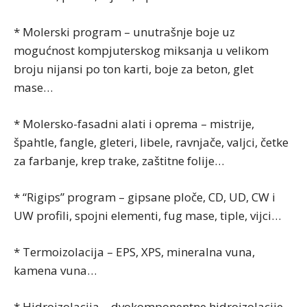
* Molerski program – unutrašnje boje uz
mogućnost kompjuterskog miksanja u velikom
broju nijansi po ton karti, boje za beton, glet
mase…
* Molersko-fasadni alati i oprema – mistrije,
špahtle, fangle, gleteri, libele, ravnjače, valjci, četke
za farbanje, krep trake, zaštitne folije…
* “Rigips” program – gipsane ploče, CD, UD, CW i
UW profili, spojni elementi, fug mase, tiple, vijci…
* Termoizolacija – EPS, XPS, mineralna vuna,
kamena vuna…
* Hidroizolacija – dvokomponentne hidroizolacije,