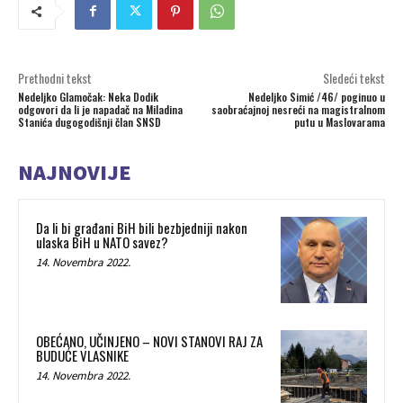
Prethodni tekst
Sledeći tekst
Nedeljko Glamočak: Neka Dodik
Nedeljko Simić /46/ poginuo u
odgovori da li je napadač na Miladina
saobraćajnoj nesreći na magistralnom
Stanića dugogodišnji član SNSD
putu u Maslovarama
NAJNOVIJE
Da li bi građani BiH bili bezbjedniji nakon
ulaska BiH u NATO savez?
14. Novembra 2022.
OBEĆANO, UČINJENO – NOVI STANOVI RAJ ZA
BUDUĆE VLASNIKE
14. Novembra 2022.